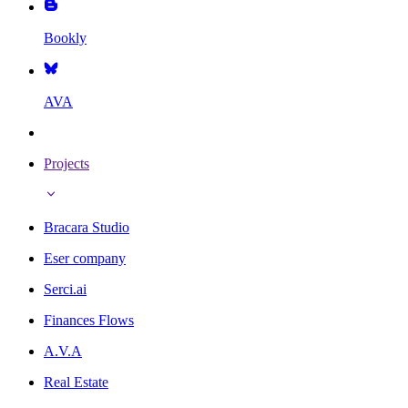
Bookly
AVA
Projects
Bracara Studio
Eser company
Serci.ai
Finances Flows
A.V.A
Real Estate