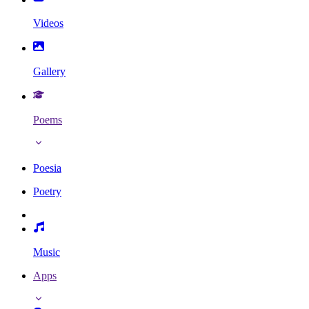
Videos
Gallery
Poems
Poesia
Poetry
Music
Apps