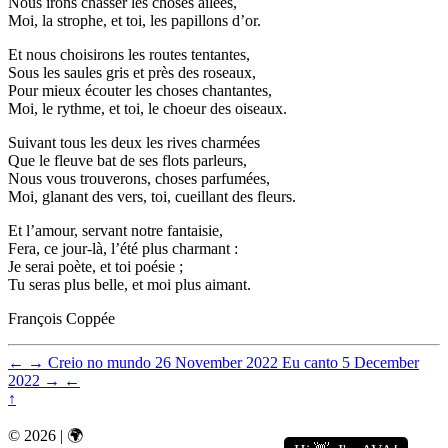
Nous irons chasser les choses ailées,
Moi, la strophe, et toi, les papillons d’or.
Et nous choisirons les routes tentantes,
Sous les saules gris et près des roseaux,
Pour mieux écouter les choses chantantes,
Moi, le rythme, et toi, le choeur des oiseaux.
Suivant tous les deux les rives charmées
Que le fleuve bat de ses flots parleurs,
Nous vous trouverons, choses parfumées,
Moi, glanant des vers, toi, cueillant des fleurs.
Et l’amour, servant notre fantaisie,
Fera, ce jour-là, l’été plus charmant :
Je serai poète, et toi poésie ;
Tu seras plus belle, et moi plus aimant.
François Coppée
←
→
Creio no mundo
26 November 2022
Eu canto
5 December
2022
→
←
↑
© 2026 | 🌍