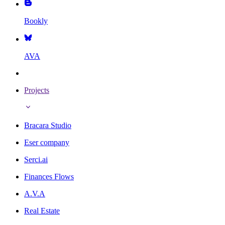
Bookly
AVA
Projects
Bracara Studio
Eser company
Serci.ai
Finances Flows
A.V.A
Real Estate