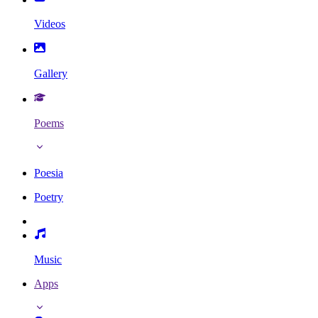
Videos
Gallery
Poems
Poesia
Poetry
Music
Apps