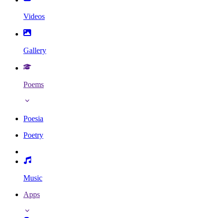
Videos
Gallery
Poems
Poesia
Poetry
Music
Apps