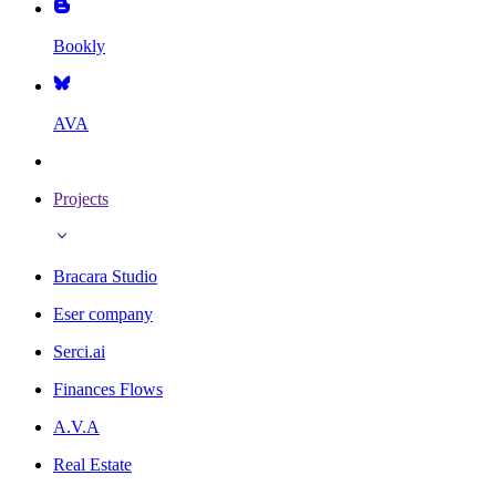
Bookly
AVA
Projects
Bracara Studio
Eser company
Serci.ai
Finances Flows
A.V.A
Real Estate