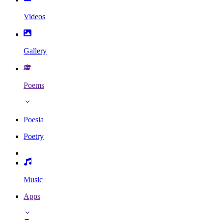
Videos
Gallery
Poems
Poesia
Poetry
Music
Apps