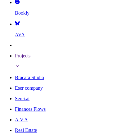
Bookly
AVA
Projects
Bracara Studio
Eser company
Serci.ai
Finances Flows
A.V.A
Real Estate