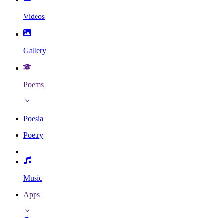
Videos
Gallery
Poems
Poesia
Poetry
Music
Apps