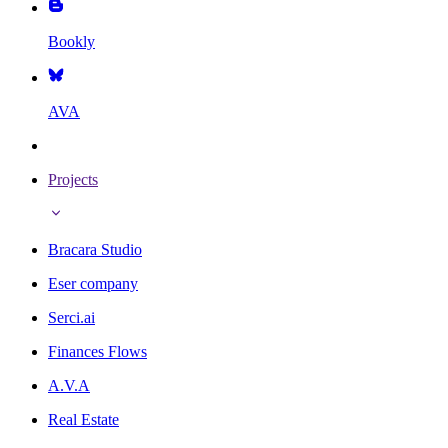
Bookly
AVA
Projects
Bracara Studio
Eser company
Serci.ai
Finances Flows
A.V.A
Real Estate